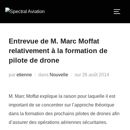
Aller
au
PERM
contenu
Entrevue de M. Marc Moffat
relativement à la formation de
pilote de drone
Publié
par
etienne
dans
Nouvelle
sur
26 août 2014
le
M. Marc Moffat explique la raison pour laquelle il est
important de se concentrer sur l’approche théorique
dans la formation des prochains pilotes de drones afin
d’assurer des opérations aériennes sécuritaires.