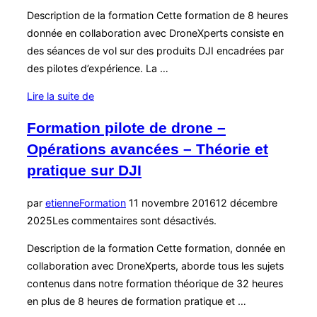
Description de la formation Cette formation de 8 heures
donnée en collaboration avec DroneXperts consiste en
des séances de vol sur des produits DJI encadrées par
des pilotes d’expérience. La …
« Formation
Lire la suite de
pratique
Formation pilote de drone –
sur
Opérations avancées – Théorie et
DJI »
pratique sur DJI
Publié
par
etienne
Formation
11 novembre 2016
12 décembre
le
2025
Les commentaires sont désactivés.
Description de la formation Cette formation, donnée en
collaboration avec DroneXperts, aborde tous les sujets
contenus dans notre formation théorique de 32 heures
en plus de 8 heures de formation pratique et …