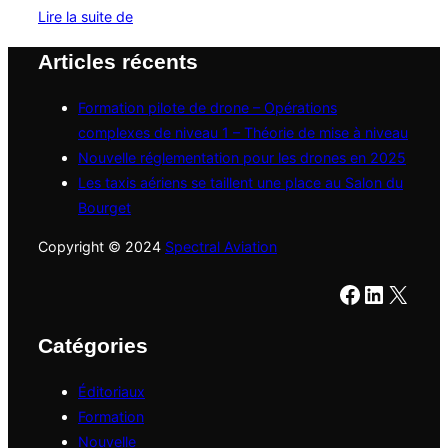
« Formation
Lire la suite de
pilote
Articles récents
de
drone
Formation pilote de drone – Opérations
–
complexes de niveau 1 – Théorie de mise à niveau
Opérations
Nouvelle réglementation pour les drones en 2025
avancées
Les taxis aériens se taillent une place au Salon du
–
Bourget
Théorie
et
Copyright © 2024
Spectral Aviation
pratique
Facebook
LinkedI
X
sur
DJI »
Catégories
Éditoriaux
Formation
Nouvelle